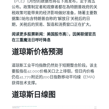
（PCE）5月份的数据也将在下周发布，定于周五
公布。政策制定者和观察者都在為特朗普政府的关
税政策可能带来的经济影响做好准备，随著主要数
据集𫔭始包含特朗普自称的"解放日"关税后的日
期，关税后的贸易、製造和消费窗口正在扩大。
阅读更多股票新闻：
美国股市高𫔭，因美联储官员
在三重魔法日呼吁降息
道琼斯价格预测
道琼斯工业平均指数仍然处于短期整合阶段。该主
要股指在42,000价格关口之上徘徊，但日内价格
仍在41,770附近的200日指数移动平均缐（EMA）
获得技术支撑。
道琼斯日缐图