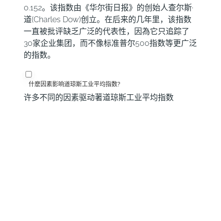
0.152。该指数由《华尔街日报》的创始人查尔斯·
道(Charles Dow)创立。在后来的几年里，该指数
一直被批评缺乏广泛的代表性，因為它只追踪了
30家企业集团，而不像标准普尔500指数等更广泛
的指数。
什麽因素影响道琼斯工业平均指数?
许多不同的因素驱动著道琼斯工业平均指数
(DJIA)。公司季度收益报告中披露的成分股公司的
总体业绩是主要业绩。美国和全球宏观经济数据也
对投资者情绪产生了影响。美联储(Fed)设定的利
率水平也会影响道指，因為它会影响许多企业严重
依赖的信贷成本。因此，通胀和其他影响美联储决
策的指标一样，可能是一个主要驱动因素。
什麽是道氏理论?
道氏理论是由查尔斯·道发明的一种识别股票市场