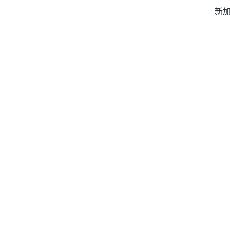
新加
印
- 
韩
银
和货币对产品的交易，并存在亏损大于初始注资金额的风险。这
见。
ght © 2022 美国嘉盛集团官网. All rights reserved. |
网站地图
|