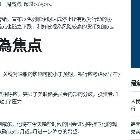
到一周高点
,
超过0.6500。
情绪，宣布以色列和伊朗达成停止所有敌对行动的协
美元也随之下跌，利好被视為风险较高的货币如澳元。
為焦点
，关税对通胀的影响可能小于预期，银行应考虑侭早在7
最
观点相呼应，突显了美联储委员会内部的分歧。投资者加
施加了压力
人民
行
鲍威尔，他将在今天晚些时候的国会证词中捍卫他的观
韩
确认对7月或9月进一步降息的希望。
兑美