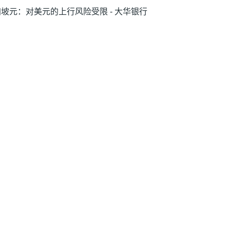
坡元：对美元的上行风险受限 - 大华银行
尼盾：政策不确定性拖累印尼盾兑美元走势
荷兰国际集团
元：资金流逆转案例正在形成——法国兴业
行
些产品不一定适合每一位投资者，请确保您完全
网站总览