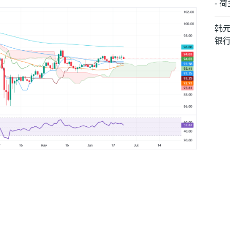
- 
韩
银
日
今日的变动百分比。 澳元 对 瑞郎 最强。