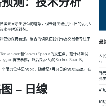
格预测：技术分析
澳元显示出强劲的迹象，但未能突破5月14日的95.56
在该水平附近徘徊。
，侭管仍保持看涨。混合的读数使我们作為交易者专注于
最
nkan-sen和Senkou Span A的交汇点，预计将测试
人民
93.00将被暴露，随后是92.63的Senkou Span B。
行
个阻力位将是95.00，随后是5月14日的95.56高点。在
韩
兑美
图 – 日缐
新加
印