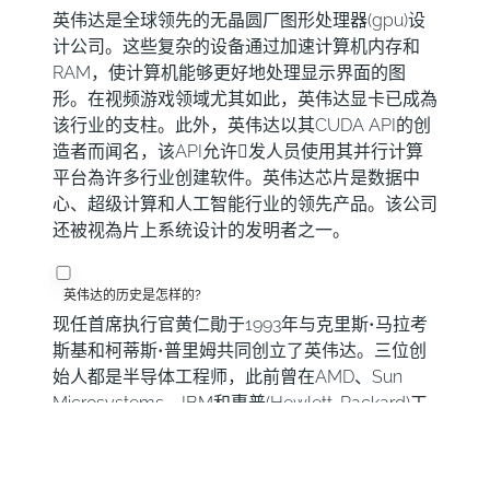
英伟达是全球领先的无晶圆厂图形处理器(gpu)设
计公司。这些复杂的设备通过加速计算机内存和
RAM，使计算机能够更好地处理显示界面的图
形。在视频游戏领域尤其如此，英伟达显卡已成為
该行业的支柱。此外，英伟达以其CUDA API的创
造者而闻名，该API允许𫔭发人员使用其并行计算
平台為许多行业创建软件。英伟达芯片是数据中
心、超级计算和人工智能行业的领先产品。该公司
还被视為片上系统设计的发明者之一。
英伟达的历史是怎样的?
现任首席执行官黄仁勛于1993年与克里斯•马拉考
斯基和柯蒂斯•普里姆共同创立了英伟达。三位创
始人都是半导体工程师，此前曾在AMD、Sun
Microsystems、IBM和惠普(Hewlett-Packard)工
作。该团队著手製造比目前市场上存在的更精通的
gpu，并在20世纪90年代末取得了很大成功。该
公司成立时只有4万美元，但早期从红杉资本