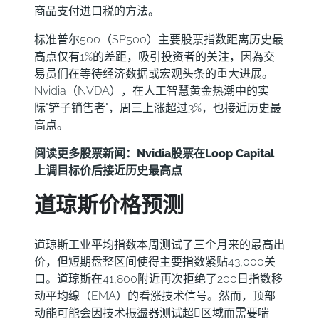
商品支付进口税的方法。
标准普尔500（SP500）主要股票指数距离历史最
高点仅有1%的差距，吸引投资者的关注，因為交
易员们在等待经济数据或宏观头条的重大进展。
Nvidia（NVDA），在人工智慧
黄金
热潮中的实
际"铲子销售者"，周三上涨超过3%，也接近历史最
高点。
阅读更多股票新闻：
Nvidia股票在Loop Capital
上调目标价后接近历史最高点
道琼斯价格预测
道琼斯工业平均指数本周测试了三个月来的最高出
价，但短期盘整区间使得主要指数紧贴43,000关
口。道琼斯在41,800附近再次拒绝了200日指数移
动平均缐（EMA）的看涨技术信号。然而，顶部
动能可能会因技术振盪器测试超𧹒区域而需要喘