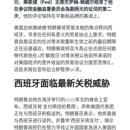
期。
美联储（Fed）主席杰罗姆-鲍威尔结束了他
在参议院金融监督委员会為期两天的证词的第二
天
，他的评论保持在平衡和品牌的基调上。
美国总统唐纳德·特朗普将贸易关税的焦点转向西
班牙，寻求在任何有意义的贸易协议上簽字。特朗
普自我设定的在对等关税重新生效之前的最后期限
正在迅速逼近。特朗普政府迄今為止在达成任何能
够代表他在4月"解放日"对等关税公告前所承诺的
对美国经济的意外收益的贸易协议方面苦苦挣扎，
这些关税在宣布后立即暂停90天。
西班牙面临最新关税威胁
特朗普总统在海牙举行的2025年北约峰会上宣
布，西班牙将"支付两倍的费用"，声称美国代表团
正在与西班牙积极谈判。特朗普还表示，他将直接
与西班牙进行谈判，并重申"西班牙将支付"，暗示
特朗普政府仍在努力寻找让外国国家為进入美国的