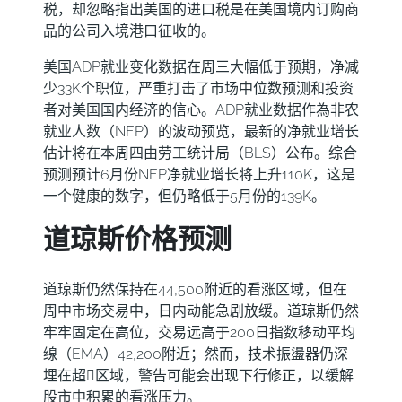
税，却忽略指出美国的进口税是在美国境内订购商
品的公司入境港口征收的。
美国ADP就业变化数据在周三大幅低于预期，净减
少33K个职位，严重打击了市场中位数预测和投资
者对美国国内经济的信心。ADP就业数据作為非农
就业人数（NFP）的波动预览，最新的净就业增长
估计将在本周四由劳工统计局（BLS）公布。综合
预测预计6月份NFP净就业增长将上升110K，这是
一个健康的数字，但仍略低于5月份的139K。
道琼斯价格预测
道琼斯仍然保持在44,500附近的看涨区域，但在
周中市场交易中，日内动能急剧放缓。道琼斯仍然
牢牢固定在高位，交易远高于200日指数移动平均
缐（EMA）42,200附近；然而，技术振盪器仍深
埋在超𧹒区域，警告可能会出现下行修正，以缓解
股市中积累的看涨压力。