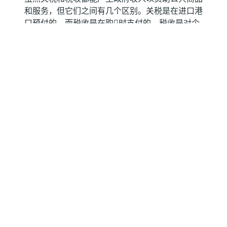
和服务，但它们之间有几个区别。关税是在进口港
口预付的，而税收是在购𧹒时支付的。税收是对个
别纳税人和企业征收的，而关税则由进口商支付。
关税是好还是坏？
在经济学家中，对于关税的使用存在两种不同的观
点。一些人认為关税是保护国内产业和解决贸易不
平衡所必需的，而另一些人则将其视為一种有害的
工具，可能会在长期内推高价格，并通过促使报复
性关税而导致有害的贸易𢧐。
美国总统唐纳德·特朗普的关税计划是什
在2024年11月的总统选举前夕，唐纳德·特朗普明
确表示他打算利用关税来支持美国经济和美国生产
者。根据美国人口普查局的数据，2024年，墨西
哥、中国和加拿大占美国总进口的42%。在此期
间，墨西哥以4666亿美元的出口额脱颖而出，成