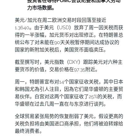
投资者在等待FOMC会议纪要和加拿大劳动
力市场数据。
美元/加元在周二欧洲交易时段回落至接近
1.3640。由于美元（USD）放弃了周一因关税而获
得的一半涨幅，加元货币对出现修正。在特朗普总
统公布了对未能在90天关税暂停期间达成协议的
国家的新附加关税后，美国货币面临卖压。
截至撰写时，美元指数（DXY）跟踪美元对六种主
要货币的价值，交易价格在97.35附近。
周一，特朗普宣布对14个国家征收关税，其中日本
和韩国尤為引人注目，因為它们是华盛顿的主要贸
易伙伴。白宫对这两个国家征收了25%的关税，而
华盛顿在过去几周一直在与东京进行谈判。
全球贸易紧张局势的恢复削弱了美元，假设更高的
关税负担将由美国进口商承担，他们将被迫转嫁给
最终消费者。