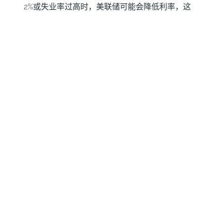
2%或失业率过高时，美联储可能会降低利率，这
将给美元带来压力。」
什麽是量化宽松?它对美元有何影响?
在极端情况下，美联储还可以印更多美元，实施量
化宽松政策。量化宽松是美联储在陷入困境的金融
体系中大幅增加信贷流动的过程。这是一种非标准
的政策措施，用于信贷枯竭，因為银行不𫖸相互放
贷(出于对交易对手违约的担忧)。当仅仅降低利率
不太可能达到必要的效果时，这是最后的手段。这
是美联储在2008年金融危机期间对抗信贷紧缩的
首选武器。它涉及到美联储印刷更多的美元，并用
这些美元主要从金融机构购𧹒美国政府债券。量化
宽松通常会导致美元走软。」
什麽是量化紧缩?它对美元有何影响?
量化紧缩(QT)是一个相反的过程，即美联储停止从