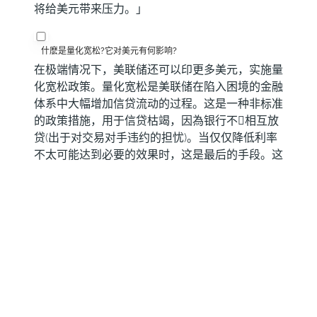
将给美元带来压力。」
什麽是量化宽松?它对美元有何影响?
在极端情况下，美联储还可以印更多美元，实施量
化宽松政策。量化宽松是美联储在陷入困境的金融
体系中大幅增加信贷流动的过程。这是一种非标准
的政策措施，用于信贷枯竭，因為银行不𫖸相互放
贷(出于对交易对手违约的担忧)。当仅仅降低利率
不太可能达到必要的效果时，这是最后的手段。这
是美联储在2008年金融危机期间对抗信贷紧缩的
首选武器。它涉及到美联储印刷更多的美元，并用
这些美元主要从金融机构购𧹒美国政府债券。量化
宽松通常会导致美元走软。」
什麽是量化紧缩?它对美元有何影响?
量化紧缩(QT)是一个相反的过程，即美联储停止从
金融机构购𧹒债券，不再将其持有的到期债券的本