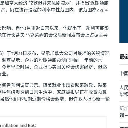
是加拿大经济"较软但并未急剧减弱"，并指出"近期通胀
5%，仍在该行设定的利率中性范围内，该范围為2.25%
大影响。自他1月重返白宫以来，他提出了一系列可能影
能在行长蒂夫·马克莱姆的会议后新闻发布会上占据主导
S）于7月21日发布，显示加拿大公司对最坏的关税情况
最
。调查显示，企业的短期通胀预测已回到一年前的水
。今年早些时候，企业担心美国关税会伤害经济，但迄
行业。
中国
消费者预期调查显示。随著就业市场看起来较软，越来
人民
这种焦虑渗透到日常生活中，家庭被报导正在收紧预算
华
。虽然他们不预期近期价格会激增，但许多人担心新一轮
。
新
调 