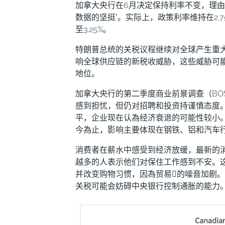
加拿大央行在6月决定保持利率不变，理由
数据的坚挺"。实际上，政策利率维持在2.7
至3.25%。
特朗普总统的关税议程继续对全球产生重
响全球供应链的新税收威胁，这些威胁可
地位。
加拿大央行的第二季度商业前景调查（BO
感到担忧，但仍对招聘和投资持谨慎态度
平，企业现在认為经济衰退的可能性较小
今為止，影响主要体现在钢铁、铝和汽车
消费者在薪水中感受到经济放缓，最新的
越多的人表示他们对保住工作感到不安。
并改变购物习惯，因為贸易𢧐的噪音加剧
关税可能会妨碍中央银行控制通胀的能力