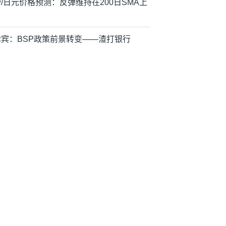
/日元价格预测：反弹维持在200日SMA上
律宾：BSP政策前景转变——渣打银行