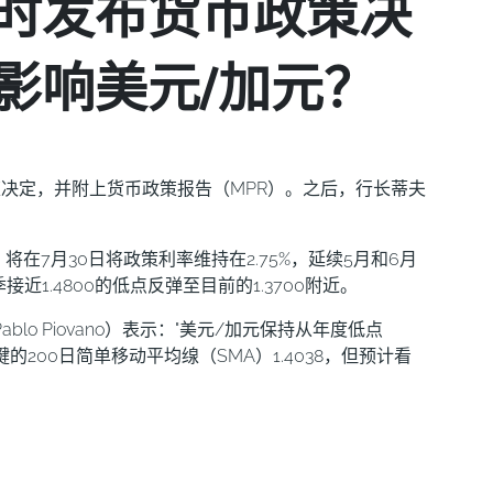
时发布货币政策决
影响美元/加元？
其政策决定，并附上货币政策报告（MPR）。之后，行长蒂夫
。
在7月30日将政策利率维持在2.75%，延续5月和6月
1.4800的低点反弹至目前的1.3700附近。
ablo Piovano）表示："美元/加元保持从年度低点
其关键的200日简单移动平均缐（SMA）1.4038，但预计看
1.3538的新年内低点。一旦突破该水平，更多的损失可
（9月25日）。