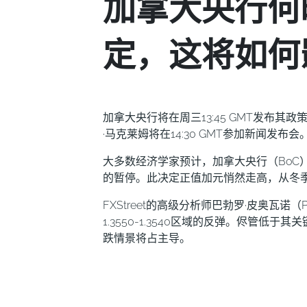
加拿大央行何
定，这将如何
加拿大央行将在周三13:45 GMT发布
·马克莱姆将在14:30 GMT参加新闻发布会
大多数经济学家预计，加拿大央行（BoC）将
的暂停。此决定正值加元悄然走高，从冬季接近
FXStreet的高级分析师巴勃罗·皮奥瓦诺（P
1.3550-1.3540区域的反弹。侭管低于
跌情景将占主导。
皮奥瓦诺表示："美元/加元在6月16日触及
能会一直下降到2024年9月的底部1.3418