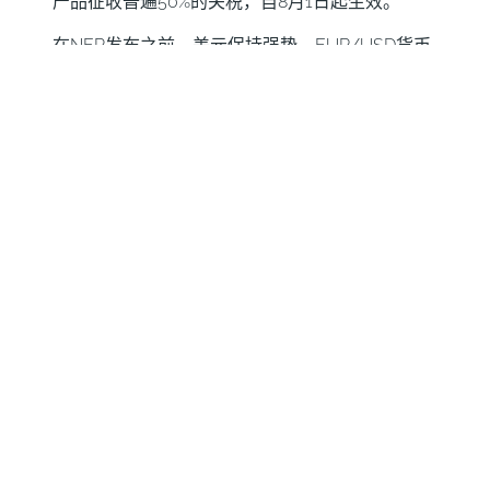
产品征收普遍50%的关税，自8月1日起生效。
在NFP发布之前，美元保持强势，EUR/USD货币
对交易接近1.1400的门槛。一般来说，强劲的NFP
报告显示高于预期的就业增长和稳定的失业率应会
提升对美元的需求，不仅因為好消息，还因為这强
化了美联储的观望态度。相反的情形也适用，令人
失望的头条数据加上高于预期的失业率将对美元施
加压力。
如预期的那样，适度的就业增长和失业率的上升可
能会产生有限的影响，但整体上对美元是积极的。
FXStreet首席分析师瓦莱里亚·贝德纳里克表
示："EUR/USD货币对在一个多月以来的最低点交
易，从7月高点1.1830下跌了大约400个点。美元
的上涨是一个早该发生的修正，因為美元指数在连
续五个月下跌后在7月扭转了局面。考虑到这一
点，EUR/USD在强劲的NFP报告下可能会突破
1.1400水平，并延续下滑至1.1340区域，6月时在