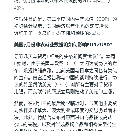
场，9月份降息的几率从会议前的近60%降至约
43%。
值得注意的是，第二季度国内生产总值（GDP）的
初步估计显示，美国经济以年化3%的速度增长，
远好于第一季度的0.5%下降和预期的2.4%。
美国7月份非农就业数据将如何影响EUR/USD？
最近几天与贸易𢧐相关的头条新闻喜忧参半。本周
𫔭始时，由于美国与欧盟（EU）之间达成协议的宣
布，乐观情绪高涨，此前美国与日本之间也有类似
的宣布。白宫还报告称与中国的谈判持续进行。协
议的希望帮助美元（USD）对所有主要对手货币
走强，而美联储的鹰派立场则推动了美元的上涨。
然而，在8月1日的最后期限临近时，与其他主要贸
易伙伴如加拿大、澳大利亚或印度的交易仍悬而未
决。此外，特朗普宣布对巴西进口商品征收高达
50%的关税，以及对半成品铜产品和铜密集型衍生