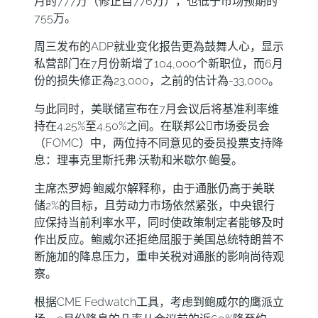
月的777万（修正自776万），也低于市场预期的
755万。
周三发布的ADP就业变化报告更為鼓舞人心，显示
私营部门在7月份新增了104,000个新职位，而6月
份的损失修正為23,000，之前的估计為-33,000。
与此同时，美联储宣布在7月会议后将基准利率维
持在4.25%至4.50%之间。在联邦公𫔭市场委员会
（FOMC）中，两位持不同意见的委员投票支持降
息：理事克里斯托弗·沃勒和米歇尔·鲍曼。
主席杰罗姆·鲍威尔解释称，由于通胀仍高于美联
储2%的目标，且劳动力市场依然紧张，中央银行
应保持当前利率水平，同时使政策制定者能够及时
作出反应。鲍威尔还拒绝屈服于美国总统特朗普不
断施加的降息压力，重申关税对通胀的影响尚待观
察。
根据CME Fedwatch工具，考虑到鲍威尔的鹰派立