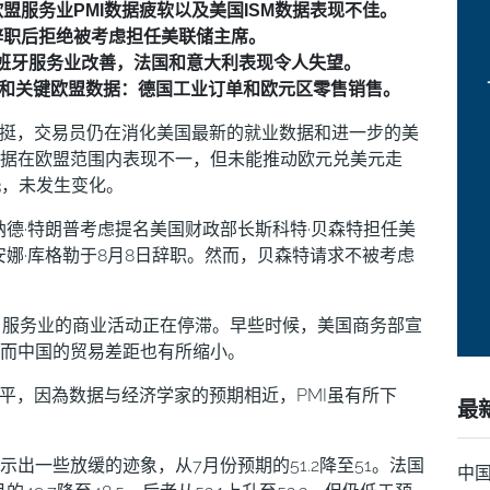
管欧盟服务业PMI数据疲软以及美国ISM数据表现不佳。
辞职后拒绝被考虑担任美联储主席。
西班牙服务业改善，法国和意大利表现令人失望。
和关键欧盟数据：德国工业订单和欧元区零售销售。
坚挺，交易员仍在消化美国最新的就业数据和进一步的美
I数据在欧盟范围内表现不一，但未能推动欧元兑美元走
3，未发生变化。
德·特朗普考虑提名美国财政部长斯科特·贝森特担任美
娜·库格勒于8月8日辞职。然而，贝森特请求不被考虑
，服务业的商业活动正在停滞。早些时候，美国商务部宣
，而中国的贸易差距也有所缩小。
平，因為数据与经济学家的预期相近，PMI虽有所下
最
示出一些放缓的迹象，从7月份预期的51.2降至51。法国
中国