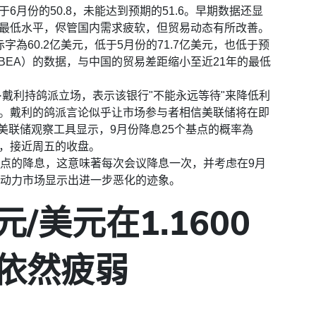
低于6月份的50.8，未能达到预期的51.6。早期数据还显
最低水平，侭管国内需求疲软，但贸易动态有所改善。
為60.2亿美元，低于5月份的71.7亿美元，也低于预
（BEA）的数据，与中国的贸易差距缩小至近21年的最低
·戴利持鸽派立场，表示该银行"不能永远等待"来降低利
。戴利的鸽派言论似乎让市场参与者相信美联储将在即
E美联储观察工具显示，9月份降息25个基点的概率為
%，接近周五的收盘。
基点的降息，这意味著每次会议降息一次，并考虑在9月
劳动力市场显示出进一步恶化的迹象。
/美元在1.1600
依然疲弱