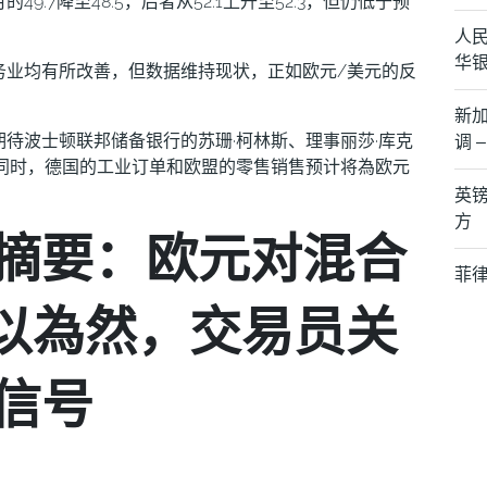
.7降至48.5，后者从52.1上升至52.3，但仍低于预
人民
华
务业均有所改善，但数据维持现状，正如欧元/美元的反
新
待波士顿联邦储备银行的苏珊·柯林斯、理事丽莎·库克
调 
此同时，德国的工业订单和欧盟的零售销售预计将為欧元
英镑
方
摘要：欧元对混合
菲
不以為然，交易员关
信号