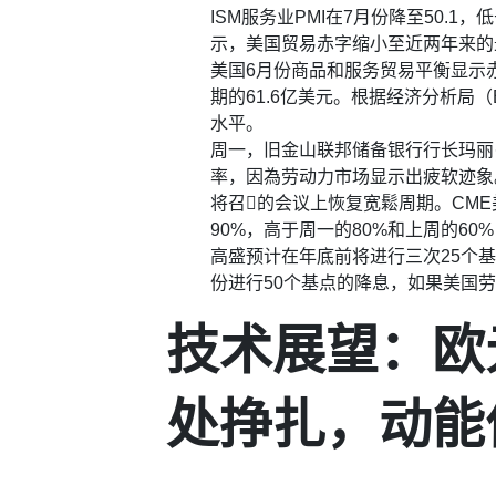
ISM服务业PMI在7月份降至50.1，
示，美国贸易赤字缩小至近两年来的
美国6月份商品和服务贸易平衡显示赤字
期的61.6亿美元。根据经济分析局
水平。
周一，旧金山联邦储备银行行长玛丽
率，因為劳动力市场显示出疲软迹象
将召𫔭的会议上恢复宽鬆周期。CM
90%，高于周一的80%和上周的60
高盛预计在年底前将进行三次25个
份进行50个基点的降息，如果美国
技术展望：欧元
处挣扎，动能