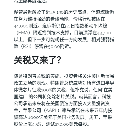
希望能再度延迟。
侭管最近触及了近45,130的历史高点，但道琼斯仍
在努力维持强劲的看涨动能，价格行动被困在
44,000附近。道琼斯仍在50日指数移动平均缐
（EMA）附近找到技术支撑，目前漂浮在43,700
以上，但下一步可能朝任一方向发展，相对强弱指
数（RSI）停留在50.00附近。
关税又来了？
随著特朗普关税的实施，投资者将关注美国新贸易
政策立场的表现。特朗普总统威胁对所有进口半导
体微芯片征收100%的关税，但补充说，任何"在美
国建厂"的公司将免除芯片关税。就其而言，科技
公司承诺未来将在美国製造方面投入大量投资资
金，苹果公司（AAPL）率先承诺在未来五年内投
资高达6000亿美元于美国业务发展。周五，苹果
股价上涨4.5%，测试230.00美元每股。