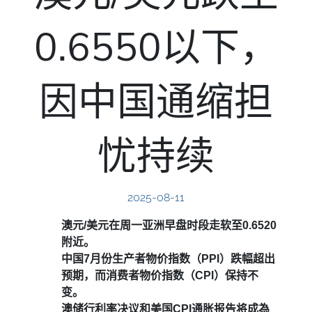
0.6550以下，
因中国通缩担
忧持续
2025-08-11
澳元/美元在周一亚洲早盘时段走软至0.6520
附近。
中国7月份生产者物价指数（PPI）跌幅超出
预期，而消费者物价指数（CPI）保持不
变。
澳储行利率决议和美国CPI通胀报告将成為