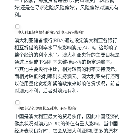
一个因素，即投资者是在𧹒入高风险资产(风险偏
好)还是在寻求避险(风险偏好)，风险偏好对澳元有
利。
澳大利亚储备银行的决定对澳元有何影响?
澳大利亚储备银行(RBA)通过设定澳大利亚各银行
相互拆借的利率水平来影响澳元(AUD)。这影响了
整个经济的利率水平。澳大利亚央行的主要目标是
通过上调或下调利率来维持2-3%的稳定通胀率。
与其他主要央行相比，相对较高的利率支持澳元，
而相对较低的利率则支持澳元。澳大利亚央行还可
以使用量化宽松和紧缩政策来影响信贷状况，前者
对澳元不利，后者对澳元有利。
中国经济的健康状况对澳元有何影响?
中国是澳大利亚最大的贸易伙伴，因此中国经济的
健康状况对澳元(AUD)的价值有重大影响。当中国
经济表现良好时，它会从澳大利亚购𧹒更多的原材