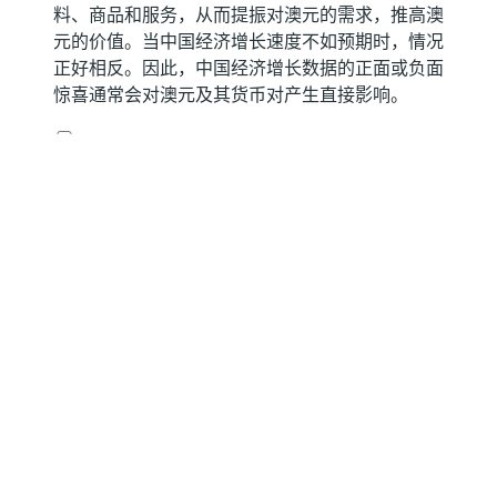
料、商品和服务，从而提振对澳元的需求，推高澳
元的价值。当中国经济增长速度不如预期时，情况
正好相反。因此，中国经济增长数据的正面或负面
惊喜通常会对澳元及其货币对产生直接影响。
铁矿石价格对澳元有何影响?
铁矿石是澳大利亚最大的出口产品，根据2021年
的数据，每年的出口额為1180亿美元，中国是其
主要出口目的地。因此，铁矿石价格可以成為澳元
的驱动因素。一般来说，如果铁矿石价格上涨，澳
元也会上涨，因為对澳元的总需求会增加。如果铁
矿石价格下跌，情况则正好相反。较高的铁矿石价
格也往往导致澳大利亚更有可能出现贸易顺差，这
对澳元也是有利的。
贸易帐如何影响澳元?
贸易帐，即一个国家出口收入与进口收入之间的差