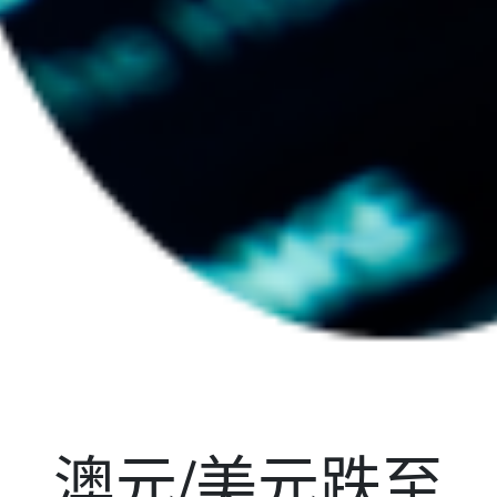
澳元/美元跌至