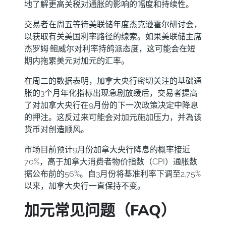
地了解更高关税对通胀的影响的幅度和持续性。
交易者在周五等待美联储年度杰克逊霍尔研讨会，
以获取有关美国利率路径的缐索。如果美联储主席
杰罗姆·鲍威尔对利率持鸽派态度，这可能会在短
期内拖累美元对加元的汇率。
在周二的数据表明，加拿大央行密切关注的基础通
胀的3个月年化指标出现急剧放缓后，交易者提高
了对加拿大央行在9月份的下一次政策决定中降息
的押注。这反过来可能会对加元施加压力，并為该
货币对创造顺风。
市场目前预计9月份加拿大央行降息的概率接近
70%，高于加拿大消费者物价指数（CPI）通胀数
据公布前的56%。自3月份将基准利率下调至2.75%
以来，加拿大央行一直保持不变。
加元常见问题（FAQ）