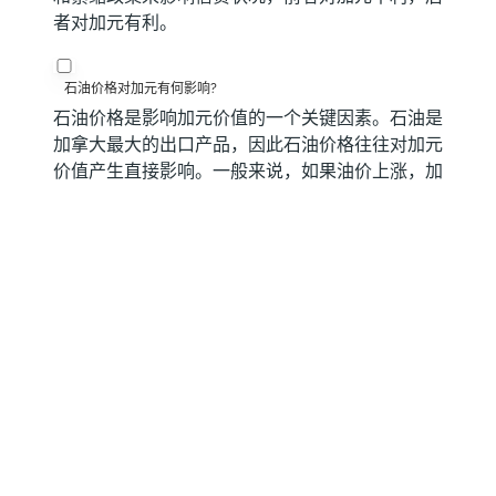
者对加元有利。
石油价格对加元有何影响?
石油价格是影响加元价值的一个关键因素。石油是
加拿大最大的出口产品，因此石油价格往往对加元
价值产生直接影响。一般来说，如果油价上涨，加
元也会上涨，因為对加元的总需求会增加。如果油
价下跌，情况正好相反。较高的油价也倾向于导致
贸易顺差的可能性更大，这也支持加元。
通货膨胀数据如何影响加元的价值?
由于通货膨胀降低了货币的价值，传统上一直被认
為是一种货币的负面因素，但在现代，随著跨境资
本管製的放松，情况实际上正好相反。较高的通货
膨胀率往往会导致央行提高利率，从而吸引更多的
资金流入，这些资金来自寻求利润丰厚的投资场所
的全球投资者。这增加了对当地货币的需求，在加