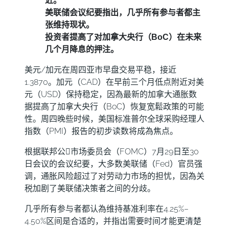
近。
美联储会议纪要指出，几乎所有参与者都主
张维持现状。
投资者提高了对加拿大央行（BoC）在未来
几个月降息的押注。
美元/加元在周四亚市早盘交易平稳，接近
1.3870。加元（CAD）在早前三个月低点附近对美
元（USD）保持稳定，因為最新的加拿大通胀数
据提高了加拿大央行（BoC）恢复宽鬆政策的可能
性。周四晚些时候，美国标准普尔全球采购经理人
指数（PMI）报告的初步读数将成為焦点。
根据联邦公𫔭市场委员会（FOMC）7月29日至30
日会议的会议纪要，大多数美联储（Fed）官员强
调，通胀风险超过了对劳动力市场的担忧，因為关
税加剧了美联储决策者之间的分歧。
几乎所有参与者都认為维持基准利率在4.25%–
4.50%区间是合适的，并指出需要时间才能更清楚