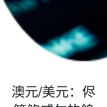
澳元/美元：侭