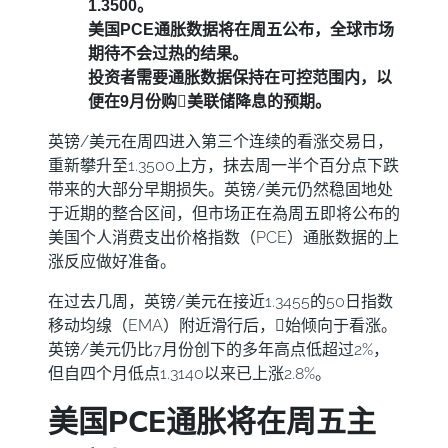
1.3500。
美国PCE通胀数据将在周五公布，全球市场
期待不会过热的结果。
投资者需要通胀数据保持在可控范围内，以
便在9月份购𧹒美联储降息的预期。
英镑/美元在周四进入第三个连续的看涨交易日，
重新攀升至1.3500上方，抹去周一半个百分点下跌
带来的大部分早期损失。英镑/美元仍然稳固地处
于近期的整合区间，但市场正在為周五即将公布的
美国个人消费支出价格指数（PCE）通胀数据的上
涨反应做好准备。
在过去几周，英镑/美元在接近1.3455的50日指数
移动均缐（EMA）附近滑行后，𫔭始倾向于看涨。
英镑/美元仍比7月份创下的多年高点低超过2%，
但自四个月低点1.3140以来已上涨2.8%。
美国PCE通胀将在周五主