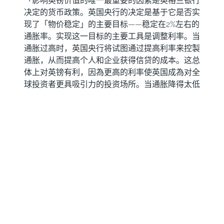
「影响英镑价值的唯一最重要的因素是英格兰银行
决定的货币政策。英国央行的决定是基于它是否实
现了「物价稳定」的主要目标——稳定在2%左右的
通胀率。实现这一目标的主要工具是调整利率。当
通胀过高时，英国央行将试图通过提高利率来控製
通胀，从而提高个人和企业获得信贷的成本。这总
体上对英镑有利，因為更高的利率使英国成為对全
球投资者更具吸引力的投资场所。当通胀降得太低
时，这是经济增长放缓的迹象。在这种情况下，英
国央行将考虑降低利率以降低信贷成本，这样企业
就会借入更多资金，投资于促进增长的项目。」
经济数据如何影响英镑的价值?
「公布的数据可以衡量经济的健康状况，并可能影
响英镑的价值。GDP、製造业和服务业pmi以及就
业等指标都可以影响英镑的走势。强劲的经济有利
于英镑。这不仅会吸引更多的外国投资，还可能鼓
励英国央行提高利率，这将直接推高英镑。否则，
如果经济数据疲软，英镑可能会下跌。」