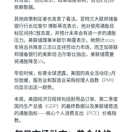
对短暂。"他还表示，政策适度限制，且他们仍然
依赖数据。
其他政策制定者也发表了看法。亚特兰大联邦储备
银行行长拉斐尔·博斯蒂克表示，他对使用通胀目
标区间持𫔭放态度，并预计未来会有进一步的通胀
压力。美联储理事米歇尔·鲍曼表示，她预计2025
年将总共降息三次以支持劳动力市场，而芝加哥联
邦储备银行的奥斯坦·古尔斯比指出，美联储需要
将通胀降至2%。
早些时候，标普全球透露，美国的商业活动在9月
份放缓，服务业和製造业采购经理人指数（PMI）
均显示出这一趋势。
本周，美国经济日程将包括耐用品订单、第二季度
国内生产总值（GDP）的最终数据以及美联储首选
的通胀指标——核心个人消费支出（PCE）价格指
数。