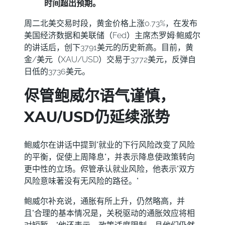
时间超出预期。
周二北美交易时段，黄金价格上涨0.73%，在发布
美国经济数据和美联储（Fed）主席杰罗姆·鲍威尔
的讲话后，创下3791美元的历史新高。目前，黄
金/美元（XAU/USD）交易于3772美元，反弹自
日低的3736美元。
侭管鲍威尔语气谨慎，
XAU/USD仍延续涨势
鲍威尔在讲话中提到"就业的下行风险改变了风险
的平衡，促使上周降息"，并表示降息使政策转向
更中性的立场。侭管承认就业风险，他表示"双方
风险意味著没有无风险的路径。"
鲍威尔补充说，通胀有所上升，仍然略高，并
且"合理的基本情况是，关税驱动的通胀效应将相