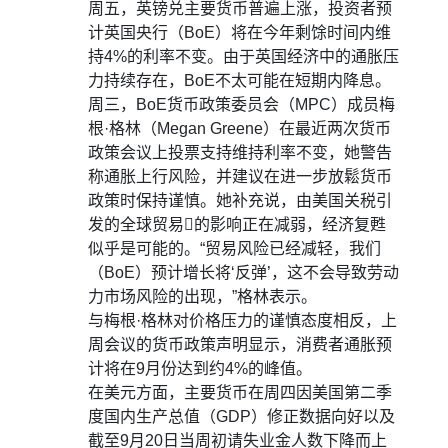
周五，英镑兑主要货币普遍上涨，投资者预
计英国央行（BoE）将在今年剩馀时间内维
持4%的利率不变。由于英国经济中的通胀压
力持续存在，BoE不太可能在短期内降息。
周三，BoE货币政策委员会（MPC）成员梅
根·格林（Megan Greene）在最近两次货币
政策会议上投票支持维持利率不变，她警告
称通胀上行风险，并建议在进一步放鬆货币
政策时保持谨慎。她补充说，由美国关税引
发的全球贸易𢧐的影响正在减弱，经济复甦
似乎是可能的。“贸易风险已经减轻，我们
（BoE）预计增长将‘反弹’，这不会导致劳动
力市场风险的出现，”格林表示。
与梅根·格林对价格压力的谨慎态度相反，上
周会议的货币政策声明显示，消费者通胀预
计将在9月份达到约4%的峰值。
在美元方面，主要货币在周四因美国第二季
度国内生产总值（GDP）修正数据向好以及
截至9月20日当周初请失业金人数下降而上