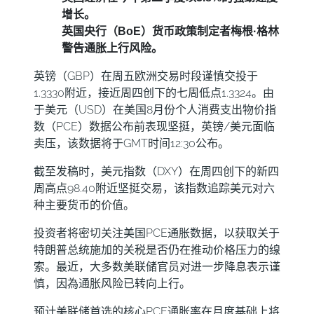
增长。
英国央行（BoE）货币政策制定者梅根·格林
警告通胀上行风险。
英镑（GBP）在周五欧洲交易时段谨慎交投于
1.3330附近，接近周四创下的七周低点1.3324。由
于美元（USD）在美国8月份个人消费支出物价指
数（PCE）数据公布前表现坚挺，英镑/美元面临
卖压，该数据将于GMT时间12:30公布。
截至发稿时，美元指数（DXY）在周四创下的新四
周高点98.40附近坚挺交易，该指数追踪美元对六
种主要货币的价值。
投资者将密切关注美国PCE通胀数据，以获取关于
特朗普总统施加的关税是否仍在推动价格压力的缐
索。最近，大多数美联储官员对进一步降息表示谨
慎，因為通胀风险已转向上行。
预计美联储首选的核心PCE通胀率在月度基础上将