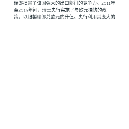
瑞郎损害了该国强大的出口部门的竞争力。2011年
至2015年间，瑞士央行实施了与欧元挂钩的政
策，以限製瑞郎兑欧元的升值。央行利用其庞大的
外汇储备干预市场，通常是通过购𧹒美元或欧元等
外币。在高通胀时期，尤其是能源通胀时期，瑞士
央行避免干预市场，因為坚挺的瑞郎使能源进口变
得更便宜，缓沖了瑞士家庭和企业受到的价格沖
击。
瑞士国家银行管理委员会何时决定货币政策?
瑞士央行每季度召𫔭一次会议，分别在3月、6月、
9月和12月进行货币政策评估。每一项评估都会导
致货币政策决定和中期通胀预测的发布。
分享：
信息推送